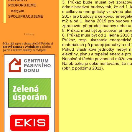
KONTAKTY
3. Průkaz bude muset být zpraco
PODPORUJEME
administrativní budovy tak, že od 1. 
Kargyak
s celkovou energeticky vztažnou plo
2017 pro budovy s celkovou energeti
SPOLUPRACUJEME
m2 a od 1. ledna 2019 pro budovy s
zpracován při prodeji budovy nebo uc
5. Průkaz musí být zpracován při pr
Odkazy
6. Průkaz musí být od 1. ledna 2016 
Průkaz, resp. ukazatele energetick
Máte rádi teplo a chcete ušetřit? Pořiďte si
materiálech při prodeji jednotky a od
krbová kamna s výměníkem
a ušetřete
Pokud vlastníkovi jednotky nebyl
palivo i celkové náklady na vytápění.
elektřiny, plynu a tepelné energie pro
Nesplnění těchto povinností může z
Na obrázku je dokumentováno, že např
(obr. z podzimu 2011).