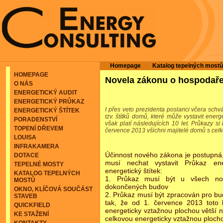
Homepage
Katalog tepelných mostů
HOMEPAGE
Novela zákonu o hospodařen
O NÁS
ENERGETICKÝ AUDIT
ENERGETICKÝ PRŮKAZ
I přes veto prezidenta poslanci včera schv
ENERGETICKÝ ŠTÍTEK
tzv. štítků domů, které může vystavit ener
PORADENSTVÍ
však platí následujících 10 let. Průkazy s
TOPENÍ DŘEVEM
července 2013 všichni majitelé domů s celk
LOUISA
INFRAKAMERA
Účinnost nového zákona je postupná,
DOTACE
musí nechat vystavit Průkaz ene
TEPELNÉ MOSTY
energetický štítek:
KATALOG TEPELNÝCH
1. Průkaz musí být u všech no
MOSTŮ
dokončených budov
OKNO, KLÍČOVÁ SOUČÁST
2. Průkaz musí být zpracován pro b
STAVEB
tak, že od 1. července 2013 toto 
QUICKFIELD
energeticky vztažnou plochou větší 
KE STAŽENÍ
celkovou energeticky vztažnou ploch