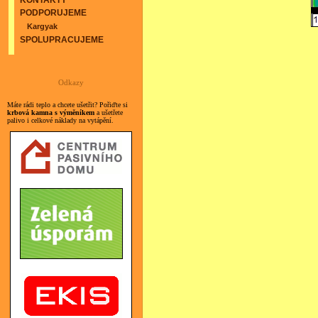
KONTAKTY
PODPORUJEME
Kargyak
SPOLUPRACUJEME
Odkazy
Máte rádi teplo a chcete ušetřit? Pořiďte si
krbová kamna s výměníkem
a ušetřete
palivo i celkové náklady na vytápění.