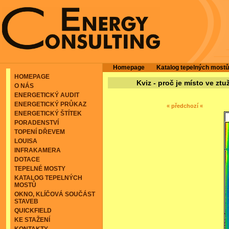
Homepage
Katalog tepelných mostů
HOMEPAGE
Kviz - proč je místo ve zt
O NÁS
ENERGETICKÝ AUDIT
ENERGETICKÝ PRŮKAZ
« předchozí «
ENERGETICKÝ ŠTÍTEK
PORADENSTVÍ
TOPENÍ DŘEVEM
LOUISA
INFRAKAMERA
DOTACE
TEPELNÉ MOSTY
KATALOG TEPELNÝCH
MOSTŮ
OKNO, KLÍČOVÁ SOUČÁST
STAVEB
QUICKFIELD
KE STAŽENÍ