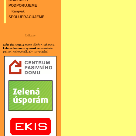
KONTAKTY
PODPORUJEME
Kargyak
SPOLUPRACUJEME
Odkazy
Máte rádi teplo a chcete ušetřit? Pořiďte si
krbová kamna s výměníkem
a ušetřete
palivo i celkové náklady na vytápění.