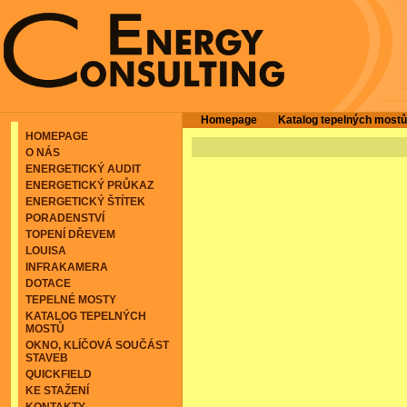
Homepage
Katalog tepelných mostů
HOMEPAGE
O NÁS
ENERGETICKÝ AUDIT
ENERGETICKÝ PRŮKAZ
ENERGETICKÝ ŠTÍTEK
PORADENSTVÍ
TOPENÍ DŘEVEM
LOUISA
INFRAKAMERA
DOTACE
TEPELNÉ MOSTY
KATALOG TEPELNÝCH
MOSTŮ
OKNO, KLÍČOVÁ SOUČÁST
STAVEB
QUICKFIELD
KE STAŽENÍ