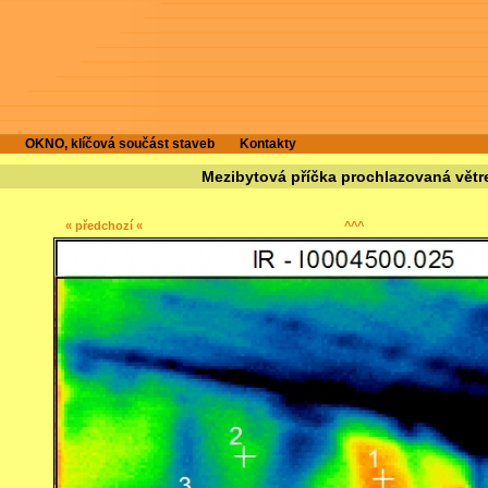
OKNO, klíčová součást staveb
Kontakty
Mezibytová příčka prochlazovaná vět
« předchozí «
^^^